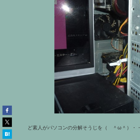
ど素人がパソコンの分解そうじを（ ＾ω＾）・