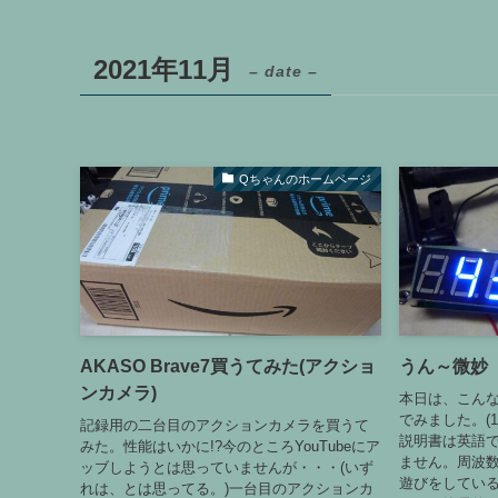
2021年11月
– date –
Qちゃんのホームページ
AKASO Brave7買うてみた(アクショ
うん～微妙
ンカメラ)
本日は、こん
でみました。(1
記録用の二台目のアクションカメラを買うて
説明書は英語で
みた。性能はいかに!?今のところYouTubeにア
ません。周波数
ッブしようとは思っていませんが・・・(いず
遊びをしてい
れは、とは思ってる。)一台目のアクションカ